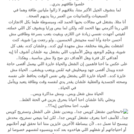
خلصوا طاقتهم بدري..
لما بنشوف الجيل الأكبر مننا، بنلاقيهم لا زالوا مليانين طاقة وهما في
السبعينات والتمانينات من العمر ربنا يديهم الصحة..
أنا مثلا، بشتغل في مجالات بحبها الحمد لله، ومبسوطة طبعا بكل الانجازات
اللي ربنا أكرمني بيها الحمد لله، ولكن لما ببص ورايا وبشوف كل اللي عملته،
لقيتني أجهدت نفسي زيادة عن اللازم، وبقيت بتعب بسرعة وطاقتي مش
أحسن حاجة وأنا لسه مجيبتش الخمسين.. ولو رجعت ورا شوية، كنت
اشتغلت بطريقة مختلفة، مش مجهدة أوي كده.. وعلشان كده، بقف كل
شوية، وبقيّم الوضع، وبغيّر الأسلوب اللي بشتغل بيه علشان أشوف أنا إيه
أهدافي كل فترة وهل الأهداف دي صح ولا مش مناسبة.. وهكذا..
على عكس ما احنا فاهمين إن الشغل والحياة عايزة اللي بيعمل أقصى حاجة
عنده ويبذل أقصى جهد وميخليش فيه نَفَس ويتعب ويشقى.. الحياة مش
عايزة كده.. الحياة عايزة اللي يشتغل وفي نفس الوقت يحافظ على نفسه
وصحته الجسدية والعقلية علشان يقدر يدي لنفسه وقت وطاقة يتعبد ويتأمل
في الحياة..
الحياة مش شغل وبس.. ومش مذاكرة وبس..
ونخلي بالنا علشان احنا أحيانا بنحرق بنزين في الحتة الغلط..
طيب، احنا محتاجين إيه؟؟..
محتاجين نشتغل كويس جدا.. وبعدين نقفل على الشغل ونستريح كويس
جدا.. للأسف احنا بنعرف نشتغل كويس جدا.. لكن لما بنيجي نستريح، محدش
بيسمح لنا نعمل ده.. لأن ببساطة الآخرين عايزين مننا اننا نحقق لهم أحلامهم
أو احتياجاتهم أو شغلهم اللي هياخدوه بعد كده وينسبوه لنفسهم خصوصا لو