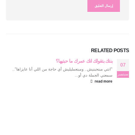
RELATED
POSTS
بنتك بتقولك انك عمرك ما حبتيها؟
07
"انتي مبتحبنيش.. ومبتعمليليش أي حاجة من اللي أنا عايزاها"..
سبتمبر
سمعتي الجملة دي أو...
read more