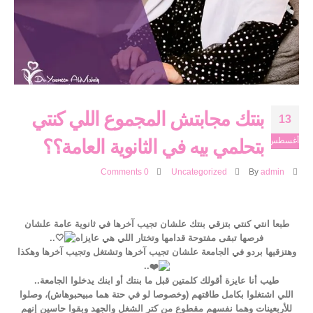
بنتك مجابتش المجموع اللي كنتي
13
أغسطس
بتحلمي بيه في الثانوية العامة؟؟
0 Comments
Uncategorized
By
admin
طبعا انتي كنتي بتزقي بنتك علشان تجيب آخرها في ثانوية عامة علشان
فرصها تبقى مفتوحة قدامها وتختار اللي هي عايزاه
..
وهتزقيها بردو في الجامعة علشان تجيب آخرها وتشتغل وتجيب آخرها وهكذا
..
طيب أنا عايزة أقولك كلمتين قبل ما بنتك أو ابنك يدخلوا الجامعة..
اللي اشتغلوا بكامل طاقتهم (وخصوصا لو في حتة هما مبيحبوهاش)، وصلوا
للأربعينات وهما نفسهم مقطوع من كتر الشغل والجهد وبقوا حاسين إنهم