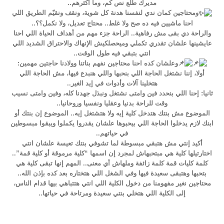
مديرك طلع نص كم، وما أكثرهم..
ومحتاجين كمان ندي لنفسنا هدنة كل شوية، ونقف ونقيّم الطريق اللي
احنا ماشيين فيه ده صح ولا غلط.. محتاج تعديل، ولا نكمل؟؟..
والراحة دي بقى مش رفاهية.. الراحة جزء مهم من أهداف الحياة اللي احنا
عايشينها علشان تقدري تكملي وميحصلكيش الإنهاك والاحتراق الشديد اللي
انتي بتبقي فيه طول الوقت..
وعلشان كده احنا محتاجين نفهم بناتنا وولادنا حاجتين مهمين:
أولا، إننا نشتغل الحاجة اللي بنحبها واللي هنبدع فيها، مش الحاجة اللي
هتخلينا آلات وأدوات في إيد الغير..
ثانيا: إحنا اللي بنحدد فين وامتى نشتغل ونبذل جهدنا كله، وفين وامتى نسيب
وقت للراحة بدنيا وعقليا ونفسيا وروحانيا..
الموضوع مش بنتك هتدخل كلية إيه ولا هتشتغل إيه.. الموضوع إن بنتك أو
ابنك لازم يدخلوا الحاجة اللي بيحبوها علشان يقدروا يكملوا ويبقوا مبسوطين
في حياتهم..
أكيد إنتي مش هتبقي مبسوطة لما تشوفي بنتك تعيسة علشان انتي
اختارتيلها كلية هي مبتحبهاش لمجرد إن اسمها “كلية مرموقة أو كلية قمة”..
كلمة كليات قمة كلمة زائفة وملهاش أي معنى.. المهم إنها تبقى كلية هي
بتحبها وهتبقى سعيدة فيها وفي الشغل اللي هتختاره بعد كده بإذن الله..
محتاجين نغير مفهومنا من دخول الكلية اللي انتي هتتباهي بيها قدام الناس،
إلى الكلية اللي هتخلي بنتي سعيدة ومرتاحة في حياتها..