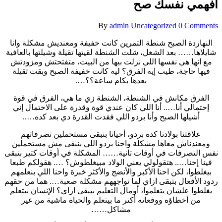
افهمي نفسك صح
By
admin
Uncategorized
0 Comments
النهاردة الصبح شنطة التمرين كانت خفيفة ومعنديش مشكلة وانا
شايلاها…… بعد الشغل، شلت الشنطة لقيتها تقيلة وشيلتها بالعافية
مع انها هي نفسها اللي نزلت بيها من البيت، متفتحتش ومزودتش
فيها حاجة، طيب إيه الفرق؟ ليه كانت خفيفة الصبح وبقت تقيلة
بعدها بكام ساعة؟؟….
الفرق مكانش في الشنطة، الشنطة زي ما هي، الفرق في قوة
إحتمالي أنا….. أنا اللي كان عندي قوة وقدرة على الاحتمال إني
أشيلها الصبح وأنا بردو اللي فقدت القدرة دي بعد كده…..
علاقتنا بولادنا كده بردو، أحيانا بنبقى مستحملين تصرفاتهم
ومعندناش معاها مشكلة واحنا بردو اللي بنبقى مش مستحملين
نفس التصرفات في أوقات تانية…… المشكلة في أوقات كتير بتبقى
فينا إحنا….. هتقولولي يعني الولاد مبيغلطوش؟ …. هقولكم طبعا
بيغلطوا، لكن احنا الأكبر والأنضج والأكثر خبرة واحنا اللي بنعلمهم
ردود الأفعال بتبقى ازاي لما تواجههم مشكلة صعبة…. هما من حقهم
يغلطوا علشان يتعلموا، أومال التعليم بيبقى ازاي؟ الإنسان بيتعلم
من أخطاؤه ووقعاته أكتر ما بيتعلم والحياة ماشية من غير
مشاكل……