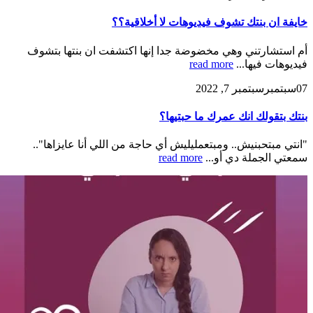
خايفة ان بنتك تشوف فيديوهات لا أخلاقية؟؟
أم استشارتني وهي مخضوضة جدا إنها اكتشفت ان بنتها بتشوف
فيديوهات فيها...
read more
07
سبتمبر
سبتمبر 7, 2022
بنتك بتقولك انك عمرك ما حبتيها؟
"انتي مبتحبنيش.. ومبتعمليليش أي حاجة من اللي أنا عايزاها"..
سمعتي الجملة دي أو...
read more