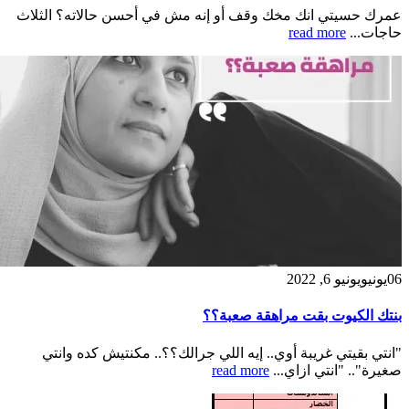
عمرك حسيتي انك مخك وقف أو إنه مش في أحسن حالاته؟ الثلاث
حاجات...
read more
06
يونيو
يونيو 6, 2022
بنتك الكيوت بقت مراهقة صعبة؟؟
"انتي بقيتي غريبة أوي.. إيه اللي جرالك؟؟.. مكنتيش كده وانتي
صغيرة".. "انتي ازاي...
read more