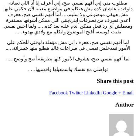
مطلوب مني إني أفهم نفسي صح، إني أعرف إنا أنا اللي تعبانة
دلوقت، علشان كده مش هتكلم في مواضيع معينة لأن حكمي عليها
مش هيبقى موضوعي ولا سليم…. لما أفهم نفسي صح، هعرف
أعدي تصرف من تصرفات ابني/بنتي اللي ممكن أشوفها مستفزة
ومعملش أي رد فعل ممكن أندم عليه بعد كده….. ولما احس نفسي
بقيت كويسة، أفتح الموضوع واتكلم مع ولادي بهدوء…..
لما أفهم نفسي صح، هعرف إني مش مؤهلة دلوقتي للحكم على
الأمور فمدخلش نفسي في صراعات غالبا هطلع منها خسرانة…..
لما أفهم نفسي صح، هشوف الأمور كلها بطريقة أصح وأوضح…..
تواصلي مع نفسك واسمعيلها وافهميها…..
Share this post
Facebook
Twitter
LinkedIn
Google +
Email
Author