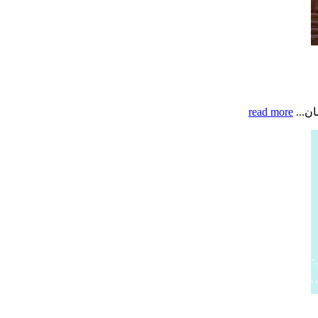
ن...
read more