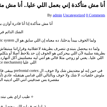
أنا مش متأكدة إني بعمل اللي عليا.. أنا مش مت
By
admin
Uncategorized
0 Comments
أنا مش متأكدة إذا أنا قادرة أواز
الشك الدائم في 
ولما الخوف بيبدأ يدخلنا، ده معناه إن اللي سايق هو ال limbic system المسؤول عن المشاعر وده بيؤدي لنتيجة حتمية إن ال prefrontal cortex بيقفل وده الجزء المسؤول عن المنطق والتفكير العقلاني..
ولما ده بيحصل بنبتدي نتصرف بطريقة لاعقلانية وقراراتنا مبتبقا
بطريقة سلبية لأن اللي بيحركني هو الخوف إن حد يلاحظ أصلا أو يتك
اللي عليا.. يعني لو زوجي مثلا قالي هو انتي ليه معملتيش أكل النه
اللي عليا (defence mechanism) وأبتدي أرد على الكلام اللي في دماغي مش على اللي قاله زوجي وتبتدي خناقة كبيرة…
في حين إنه ل
ملوش خلفيات، لا شك ولا خوف وبالتالي اللي قدامي هيتقبله عادي (أيو
مقصرة بس صدقيني انتي اللي اديتيه المف
⭐ طيب ازاي بقى نبتدي 
١. اننا نعرف ايه اللي بيحصل في مخنا اول ما ندخل دايرة الشك في نفسنا.. المعرفة دي لوحدها هتجيب نتائج كويسة جدا ان شاء الله..