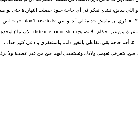
٣. افتكري ان مفيش حد مثالي أبدا و انتي you don’t have to be خالص..
٥. أهم حاجة بقى، تفاءلي بالخير دائما واستغفري وادعي كتير جدا…
 صح، بتعرفي تفهمي ولادك وتستجيبي ليهم صح من غير عصبية ولا نرفز