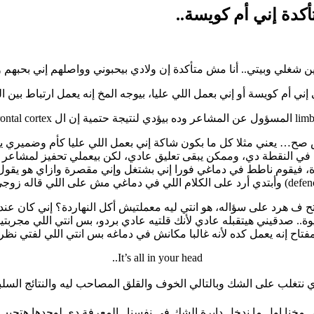
أكدة إني أم كويسة..
ن بين شغلي وبيتي.. أنا مش متأكدة إن ولادي بيحبوني وواصلهم إني بحبه
إني أم كويسة أو إني بعمل اللي عليا، بيوجه المخ إنه يعمل ارتباط بين 
ش صح… يعني مثلا كل ما بكون شاكة إني بعمل اللي عليا كأم وضميري يأ
لم في النقطة دي، وممكن يبقى تعليق عادي، لكن بيعملي تحفيز لمشاعر
اردة، فيقوم ناطط في دماغي فورا إني بشتغل وإني مقصرة وازاي هو يقول 
و معنديش شك ولا خوف، ال prefrontal cortex بيبقى فاتح ف هرد على سؤاله، هو انتي ليه معملتيش
ة.. صدقيني هيتقبله عادي لأنك قلتيه عادي بردو، بس انتي اللي مجربت
تاح إنه يعمل كده لأنه غالبا مكانش في دماغه بس انتي اللي لفتي نظره
It’s all in your head..
نتغلب على الشك وبالتالي الخوف والقلق المصاحب ليه والنتائج السلبية