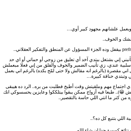
م وبعمل علشانهم مجهود كبير أوي…
الشك و الخوف..
نبني إني بشتغل ببتدي آخد أي تعليق من زوجي أو حماتي أو اي حد
 سلبية عندي، زي تأنيب الضمير والخوف والقلق من إني فعلا مبعملش
اني مقصرة (بالرغم انه مقالش ولا حتى لمّح بكده) بالرغم اني بعمل
 أكل النهاردة؟ إني كان عندي اجتماع مهم وملقيتش وقت أطبخ فطلبت من بره.. الرد ده هيبقى
يش 😀).. طبعا فيه أزواج ممكن يبقوا بيتلككوا وعايزين يحسسوكي انك
 من كتر ما انتي اللي حاسة بالتقصير..
 اللي بتتبع كل ده؟..