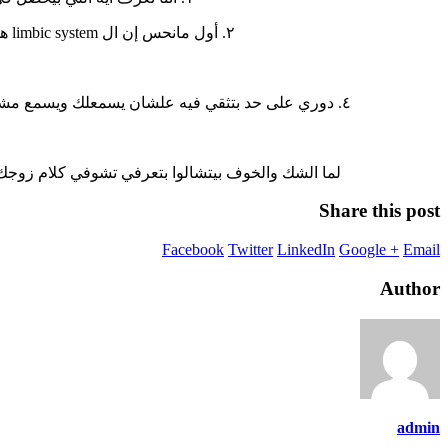
٢. أول مانحس إن ال limbic system هو اللي سايق، نبتدي نفكر في أي حاجة حلوة حصلت النهاردة حتى لو صغيرة جدا ونحمد ربنا عليها (gratitude)..
٤. دوري على حد بتثقي فيه علشان يسمعلك ويسمع مشاعرك من غير احكام ولا نصايح ( listening partnership)..الاستماع لوحده هيخلي ال prefrontal cortex يفتح وهتعرفي تفكري تاني..
لما الشك والخوف بيتشالوا بتعرفي تشوفي كلام زوجك
Share this post
Facebook
Twitter
LinkedIn
Google +
Email
Author
admin