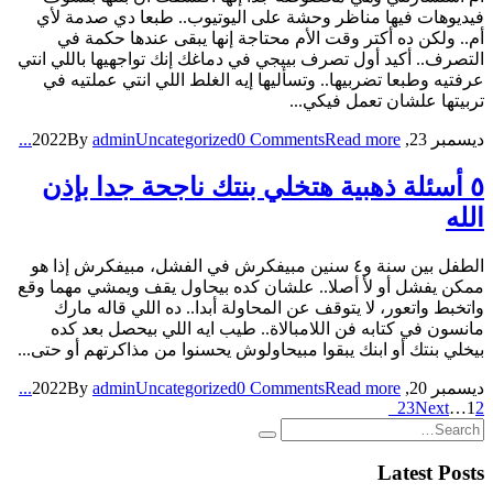
فيديوهات فيها مناظر وحشة على اليوتيوب.. طبعا دي صدمة لأي
أم.. ولكن ده أكتر وقت الأم محتاجة إنها يبقى عندها حكمة في
التصرف.. أكيد أول تصرف بييجي في دماغك إنك تواجهيها باللي انتي
عرفتيه وطبعا تضربيها.. وتسأليها إيه الغلط اللي انتي عملتيه في
تربيتها علشان تعمل فيكي...
ديسمبر 23, 2022
Read more...
0 Comments
Uncategorized
admin
By
٥ أسئلة ذهبية هتخلي بنتك ناجحة جدا بإذن
الله
الطفل بين سنة و٤ سنين مبيفكرش في الفشل، مبيفكرش إذا هو
ممكن يفشل أو لأ أصلا.. علشان كده بيحاول يقف ويمشي مهما وقع
واتخبط واتعور، لا يتوقف عن المحاولة أبدا.. ده اللي قاله مارك
مانسون في كتابه فن اللامبالاة.. طيب ايه اللي بيحصل بعد كده
بيخلي بنتك أو ابنك يبقوا مبيحاولوش يحسنوا من مذاكرتهم أو حتى...
ديسمبر 20, 2022
Read more...
0 Comments
Uncategorized
admin
By
23
Next
…
1
2
Latest Posts