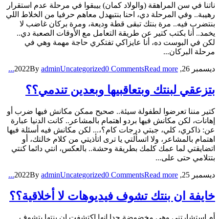
ناتنا في سن المراهقة (والولاد كمان) بيبقوا في مرحلة عدم استقرار
رهيبة.. وفي المرحلة دي، احنا بنتبهدل معاهم حرفيا من الخلاط اللي
بنتضرب فيه.. مرة بنتك تبقى قطة وديعة، ومرة بركان غاضب لا
يخمد.. أنا بكتب كتير عن طريقة التعامل مع الأوقات الصعبة دي..
لكن في البوست ده، أنا عايزاكي تفتكري حاجة مهمة وهي في
مرحلة البركان...
ديسمبر 26, 2022
Read more...
0 Comments
Uncategorized
admin
By
بتزعقي لبنتك وبتعاقبيها وبعدين تندمي؟؟
كتير مننا تعرضوا لطفولة سيئة.. صحيح ممكن مكانش فيها ضرب أو
إهانات، لكن مكانش فيها بردو اهتمام بالمشاعر.. كانت الدنيا عبارة
عن: ذاكري، كلي، جبتي درجات كام؟،... لكن مكانش فيه أسئلة فيها
اهتمام بالمشاعر، ولا اتسألتي يا ترى اتأذيتي من كلام خالتك، أو
اتضايقتي لما عمك كلمك بطريقة وحشة.. بالعكس، انتي دائما كنتي
بتتلامي حتى على...
ديسمبر 25, 2022
Read more...
0 Comments
Uncategorized
admin
By
خايفة ان بنتك تشوف فيديوهات لا أخلاقية؟؟
أم استشارتني وهي مخضوضة جدا إنها اكتشفت ان بنتها بتشوف