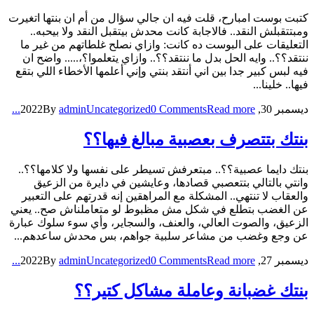
كتبت بوست امبارح، قلت فيه ان جالي سؤال من أم ان بنتها اتغيرت
ومبتتقبلش النقد.. فالاجابة كانت محدش بيتقبل النقد ولا بيحبه..
التعليقات على البوست ده كانت: وازاي نصلح غلطاتهم من غير ما
ننتقد؟؟.. وايه الحل بدل ما ننتقد؟؟.. وازاي يتعلموا؟،..... واضح ان
فيه لبس كبير جدا بين اني أنتقد بنتي وإني أعلمها الأخطاء اللي بتقع
فيها.. خلينا...
ديسمبر 30, 2022
Read more...
0 Comments
Uncategorized
admin
By
بنتك بتتصرف بعصبية مبالغ فيها؟؟
بنتك دايما عصبية؟؟.. مبتعرفش تسيطر على نفسها ولا كلامها؟؟..
وانتي بالتالي بتتعصبي قصادها، وعايشين في دايرة من الزعيق
والعقاب لا تنتهي.. المشكلة مع المراهقين إنه قدرتهم على التعبير
عن الغضب بتطلع في شكل مش مظبوط لو متعاملناش صح.. يعني
الزعيق، والصوت العالي، والعنف، والسجاير، وأي سوء سلوك عبارة
عن وجع وغضب من مشاعر سلبية جواهم، بس محدش ساعدهم...
ديسمبر 27, 2022
Read more...
0 Comments
Uncategorized
admin
By
بنتك غضبانة وعاملة مشاكل كتير؟؟