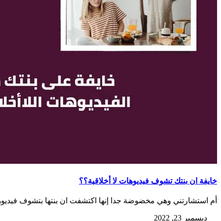
خايفة ان بنتك تشوف فيديوهات لا أخلاقية؟؟
أم استشارتني وهي مخضوضة جدا إنها اكتشفت ان بنتها بتشوف فيديوها
ديسمبر 23, 2022